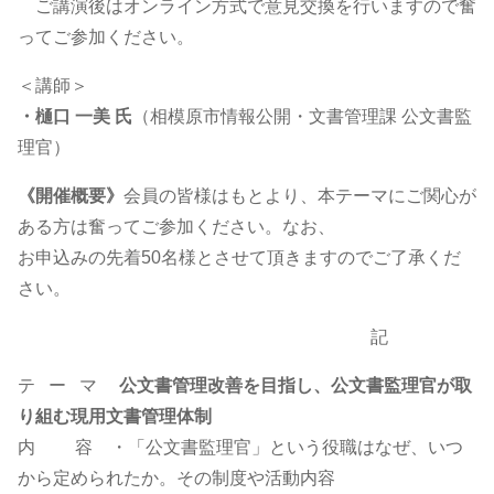
ご講演後はオンライン方式で意見交換を行いますので奮
ってご参加ください。
＜講師＞
・樋口 一美 氏
（相模原市情報公開・文書管理課 公文書監
理官）
《開催概要》
会員の皆様はもとより、本テーマにご関心が
ある方は奮ってご参加ください。なお、
お申込みの先着50名様とさせて頂きますのでご了承くだ
さい。
記
テ ー マ
公文書管理改善を目指し、公文書監理官が取
り組む現用文書管理体制
内 容 ・「公文書監理官」という役職はなぜ、いつ
から定められたか。その制度や活動内容