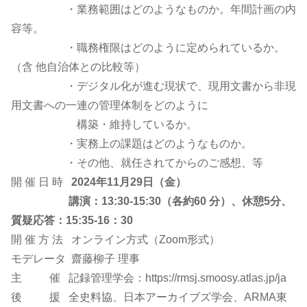
・業務範囲はどのようなものか。年間計画の内
容等。
・職務権限はどのように定められているか。
（含 他自治体との比較等）
・デジタル化が進む現状で、現用文書から非現
用文書への一連の管理体制をどのように
構築・維持しているか。
・実務上の課題はどのようなものか。
・その他、就任されてからのご感想、等
開 催 日 時
2024年11月29日（金）
講演：13:30-15:30（各約60 分）、休憩5分、
質疑応答：15:35-16：30
開 催 方 法 オンライン方式（Zoom形式）
モデレータ 齋藤柳子 理事
主 催 記録管理学会：https://rmsj.smoosy.atlas.jp/ja
後 援 全史料協、日本アーカイブズ学会、ARMA東